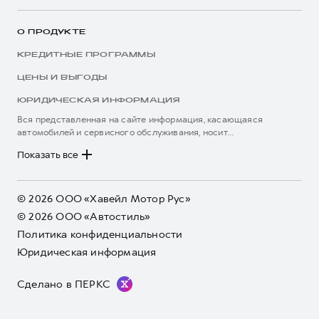
Корпоративным клиентам
Мобильное приложение GWM
Крупным корпоративным клиентам
О ПРОДУКТЕ
Программа «HAVAL Защита+»
Система управления автопарком
КРЕДИТНЫЕ ПРОГРАММЫ
Руководства по эксплуатации
Сервис для корпоративных клиентов
ЦЕНЫ И ВЫГОДЫ
Подписки
HAVAL Лизинг
ЮРИДИЧЕСКАЯ ИНФОРМАЦИЯ
Автомобильные аксессуары
Автомобильные аксессуары
Вся представленная на сайте информация, касающаяся
Коллекция CITY
автомобилей и сервисного обслуживания, носит
Коллекция CITY
информационный характер и не является публичной офертой.
****На некоторых автомобилях HAVAL может отсутствовать
Коллекция Базовая
Показать все
Коллекция Базовая
Все цены, указанные на данном сайте, носят информационный
система / устройство вызова экстренных оперативных служб
характер и являются максимально рекомендуемыми
Коллекция Детская
(блок ЭРА-ГЛОНАСС).
Коллекция Детская
розничными ценами по расчетам дистрибьютора (ООО «Грейт
*5 лет поддержки включают 3 года гарантии и 2 года
Волл Мотор Рус»). Для получения подробной информации
дополнительной сервисной поддержки. Информация в данном
© 2026 ООО «Хавейл Мотор Рус»
просьба обращаться к ближайшему официальному дилеру ООО
разделе носит ознакомительный характер. При наличии
© 2026 ООО «Автостиль»
«Грейт Волл Мотор Рус» либо по телефону Горячей линии 8 (800)
расхождений в условиях, описанных в сервисной книжке
Политика конфиденциальности
511-59-86, либо на сайте. Опубликованная на данном сайте
владельца автомобиля и на данной странице, приоритет
информация может быть изменена в любое время без
отдается сведениям, указанным в сервисной книжке. ООО
Юридическая информация
предварительного уведомления.
«Грейт Волл Мотор Рус» оставляет за собой право внесения
изменений в гарантийную политику без предварительного
Сделано в ПЕРКС
уведомления.