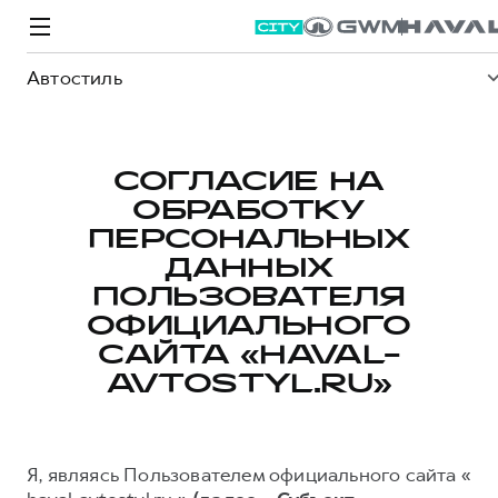
Автостиль
СОГЛАСИЕ НА
ОБРАБОТКУ
Модели
Покупателям
Владельцам
Спецпредложения
О дилере
ПЕРСОНАЛЬНЫХ
ДАННЫХ
ПОЛЬЗОВАТЕЛЯ
ВЫБОР И ПОКУПКА
СЕРВИС
СПЕЦПРЕДЛОЖЕНИЯ
БРЕНД HAVAL
ОФИЦИАЛЬНОГО
Автомобили в наличии
Все о сервисе
Покупателям
О бренде
САЙТА «HAVAL-
AVTOSTYL.RU»
Конфигуратор HAVAL
Запись на сервис
Владельцам
Новости
Аксессуары HAVAL
Моторное масло
О GWM
M6
JOLION
от 2 049 000 ₽
от 2 049 000 ₽
Каталоги и прайс-листы
Стоимость ТО
Я, являясь Пользователем официального сайта «
Программа «HAVAL Защита+»
ИНФОРМАЦИЯ О ДИЛЕРЕ