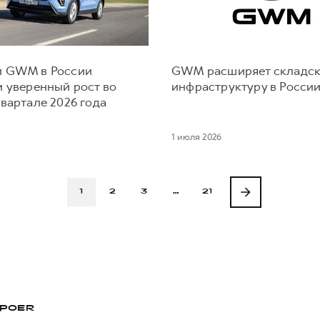
 GWM в России
GWM расширяет складс
и уверенный рост во
инфраструктуру в Росси
вартале 2026 года
1 июля 2026
1
2
3
…
21
POER