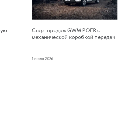
кую
Старт продаж GWM POER с
и
механической коробкой передач
1 июля 2026