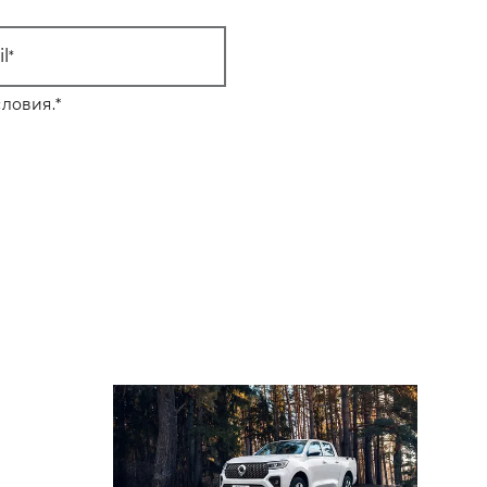
l
ловия.
*