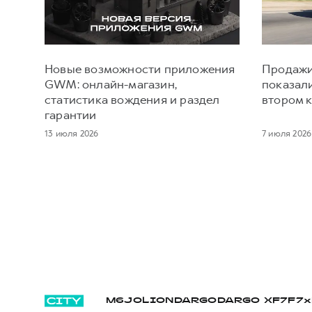
Новые возможности приложения
Продажи
GWM: онлайн-магазин,
показал
статистика вождения и раздел
втором к
гарантии
13 июля 2026
7 июля 2026
M6
JOLION
DARGO
DARGO Х
F7
F7x