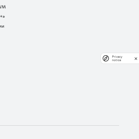
GWM
+»
ии
Privacy
notice