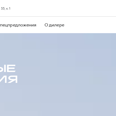
3, к. 1
пецпредложения
О дилере
ЫЕ
ИЯ