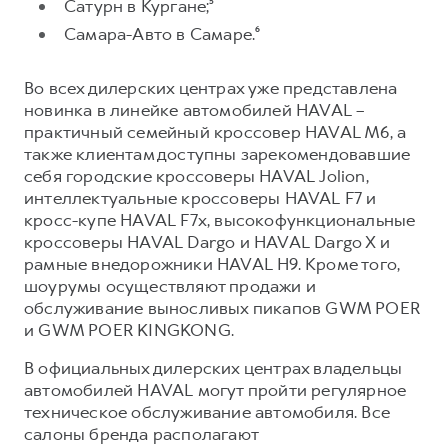
Сервис для корпоративных клиентов
Сатурн в Кургане;⁵
Самара-Авто в Самаре.⁶
HAVAL Лизинг
АКСЕССУАРЫ HAVAL
Автомобильные аксессуары
Во всех дилерских центрах уже представлена
АКСЕССУАРЫ HAVAL
Коллекция CITY
новинка в линейке автомобилей HAVAL –
практичный семейный кроссовер HAVAL M6, а
Автомобильные аксессуары
Коллекция Базовая
также клиентам доступны зарекомендовавшие
Коллекция CITY
Коллекция Детская
себя городские кроссоверы HAVAL Jolion,
Коллекция Базовая
интеллектуальные кроссоверы HAVAL F7 и
кросс-купе HAVAL F7x, высокофункциональные
Коллекция Детская
кроссоверы HAVAL Dargo и HAVAL Dargo X и
рамные внедорожники HAVAL H9. Кроме того,
шоурумы осуществляют продажи и
обслуживание выносливых пикапов GWM POER
и GWM POER KINGKONG.
В официальных дилерских центрах владельцы
автомобилей HAVAL могут пройти регулярное
техническое обслуживание автомобиля. Все
салоны бренда располагают