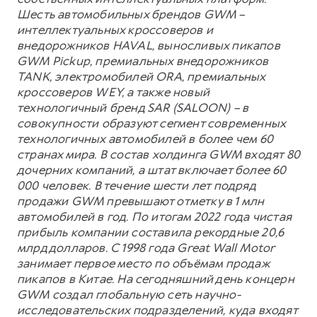
Шесть автомобильных брендов GWM –
интеллектуальных кроссоверов и
внедорожников HAVAL, выносливых пикапов
GWM Pickup, премиальных внедорожников
TANK, электромобилей ORA, премиальных
кроссоверов WEY, а также новый
технологичный бренд SAR (SALOON) – в
совокупности образуют сегмент современных
технологичных автомобилей в более чем 60
странах мира. В состав холдинга GWM входят 80
дочерних компаний, а штат включает более 60
000 человек. В течение шести лет подряд
продажи GWM превышают отметку в 1 млн
автомобилей в год. По итогам 2022 года чистая
прибыль компании составила рекордные 20,6
млрд долларов. С 1998 года Great Wall Motor
занимает первое место по объёмам продаж
пикапов в Китае. На сегодняшний день концерн
GWM создал глобальную сеть научно-
исследовательских подразделений, куда входят