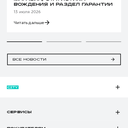
ВОЖДЕНИЯ И РАЗДЕЛ ГАРАНТИИ
13 июля 2026
Читать дальше
ВСЕ НОВОСТИ
M6
JOLION
СЕРВИСЫ
DARGO
Автомобили в наличии
DARGO Х