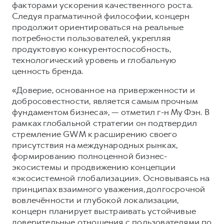
Сервис для корпоративных клиентов
факторами ускорения качественного роста.
Следуя прагматичной философии, концерн
HAVAL Лизинг
АКСЕССУАРЫ HAVAL
продолжит ориентироваться на реальные
Автомобильные аксессуары
потребности пользователей, укрепляя
продуктовую конкурентоспособность,
АКСЕССУАРЫ HAVAL
Коллекция CITY
технологический уровень и глобальную
Автомобильные аксессуары
Коллекция Базовая
ценность бренда.
Коллекция CITY
Коллекция Детская
«Доверие, основанное на приверженности и
Коллекция Базовая
добросовестности, является самым прочным
фундаментом бизнеса», — отметил г-н Му Фэн. В
Коллекция Детская
рамках глобальной стратегии он подтвердил
стремление GWM к расширению своего
присутствия на международных рынках,
формированию полноценной бизнес-
экосистемы и продвижению концепции
«экосистемной глобализации». Основываясь на
принципах взаимного уважения, долгосрочной
вовлечённости и глубокой локализации,
концерн планирует выстраивать устойчивые
доверительные отношения с пользователями по