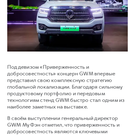
Тест-драйв
СЕРВИСНОЕ ОБСЛУЖИВАНИЕ
О дилере
Трейд-ин
Нулевое ТО
Наша команда
DARGO
DARGO X
Программа «Помощь на дороге»
Контакты
от 3 199 000 ₽
от 3 499 000 ₽
КРЕДИТ И СТРАХОВАНИЕ
Регламенты технического обслуживания
Кредитный калькулятор
Электронный ПТС
Страхование
Под девизом «Приверженность и
Кредит
ПОДДЕРЖКА
добросовестность» концерн GWM впервые
F7
F7X
GWM Безопасность
от 2 899 000 ₽
от 3 599 000 ₽
представил свою комплексную стратегию
глобальной локализации. Благодаря сильному
КОРПОРАТИВНЫМ КЛИЕНТАМ
Гарантия HAVAL
продуктовому портфолио и передовым
Для малого бизнеса
Мобильное приложение GWM
технологиям стенд GWM быстро стал одним из
наиболее заметных на выставке.
Корпоративным клиентам
Программа «HAVAL Защита+»
Крупным корпоративным клиентам
Руководства по эксплуатации
В своём выступлении генеральный директор
POER
GWM Му Фэн отметил, что приверженность и
от 3 449 000 ₽
Система управления автопарком
Подписки
добросовестность являются ключевыми