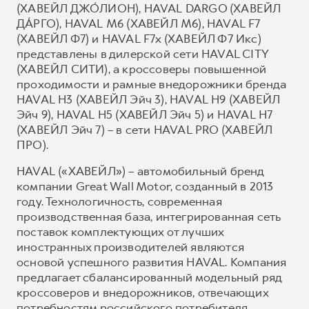
(ХАВЕЙЛ ДЖО́ЛИОН), HAVAL DARGO (ХАВЕЙЛ
ДА́РГО), HAVAL М6 (ХАВЕЙЛ M6), HAVAL F7
(ХАВЕЙЛ Ф7) и HAVAL F7x (ХАВЕЙЛ Ф7 Икс)
представлены в дилерской сети HAVAL CITY
(ХАВЕЙЛ СИТИ), а кроссоверы повышенной
проходимости и рамные внедорожники бренда
HAVAL H3 (ХАВЕЙЛ Эйч 3), HAVAL H9 (ХАВЕЙЛ
Эйч 9), HAVAL H5 (ХАВЕЙЛ Эйч 5) и HAVAL H7
(ХАВЕЙЛ Эйч 7) – в сети HAVAL PRO (ХАВЕЙЛ
ПРО).
HAVAL («ХАВЕЙЛ») – автомобильный бренд
компании Great Wall Motor, созданный в 2013
году. Технологичность, современная
производственная база, интегрированная сеть
поставок комплектующих от лучших
иностранных производителей являются
основой успешного развития HAVAL. Компания
предлагает сбалансированный модельный ряд
кроссоверов и внедорожников, отвечающих
потребностям российского потребителя.