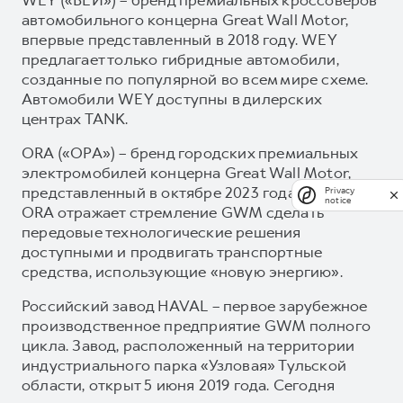
автомобильного концерна Great Wall Motor,
впервые представленный в 2018 году. WEY
предлагает только гибридные автомобили,
созданные по популярной во всем мире схеме.
Автомобили WEY доступны в дилерских
центрах TANK.
ORA («ОРА») – бренд городских премиальных
электромобилей концерна Great Wall Motor,
представленный в октябре 2023 года. Бренд
Privacy
notice
ORA отражает стремление GWM сделать
передовые технологические решения
доступными и продвигать транспортные
средства, использующие «новую энергию».
Российский завод HAVAL – первое зарубежное
производственное предприятие GWM полного
цикла. Завод, расположенный на территории
индустриального парка «Узловая» Тульской
области, открыт 5 июня 2019 года. Сегодня