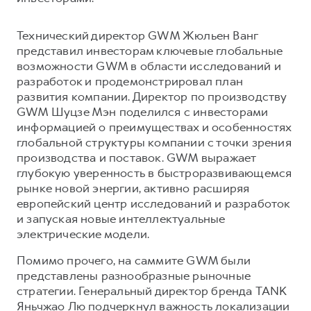
Сервис для корпоративных клиентов
HAVAL Лизинг
АКСЕССУАРЫ HAVAL
Технический директор GWM Жюльен Ванг
Автомобильные аксессуары
представил инвесторам ключевые глобальные
возможности GWM в области исследований и
АКСЕССУАРЫ HAVAL
Коллекция CITY
разработок и продемонстрировал план
Автомобильные аксессуары
Коллекция Базовая
развития компании. Директор по производству
GWM Шуцзе Мэн поделился с инвесторами
Коллекция CITY
Коллекция Детская
информацией о преимуществах и особенностях
Коллекция Базовая
глобальной структуры компании с точки зрения
производства и поставок. GWM выражает
Коллекция Детская
глубокую уверенность в быстроразвивающемся
рынке новой энергии, активно расширяя
европейский центр исследований и разработок
и запуская новые интеллектуальные
электрические модели.
Помимо прочего, на саммите GWM были
представлены разнообразные рыночные
стратегии. Генеральный директор бренда TANK
Яньчжао Лю подчеркнул важность локализации