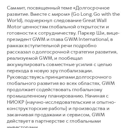
Саммит, посвященный теме «Долгосрочное
Тест-драйв
СЕРВИСНОЕ ОБСЛУЖИВАНИЕ
О дилере
развитие. Вместе с миром» (Go Long. Go with the
Трейд-ин
Нулевое ТО
Наша команда
World), подчеркнул следование Great Wall
DARGO
DARGO X
Motor ценностям глобальной открытости и
Программа «Помощь на дороге»
Контакты
от 3 199 000 ₽
от 3 499 000 ₽
готовности к сотрудничеству. Паркер Ши, вице-
КРЕДИТ И СТРАХОВАНИЕ
Регламенты технического обслуживания
президент GWM и глава GWM International, в
рамках вступительной речи подробно
Кредитный калькулятор
Электронный ПТС
рассказал о долгосрочной стратегии развития,
Страхование
реализуемой GWM, и пообещал
Кредит
аккумулировать совместные усилия с целью
ПОДДЕРЖКА
F7
перехода в новую эру глобализации.
F7X
GWM Безопасность
от 2 899 000 ₽
от 3 599 000 ₽
Руководствуясь принципами долгосрочного
КОРПОРАТИВНЫМ КЛИЕНТАМ
Гарантия HAVAL
глобального развития во всех областях, GWM
продолжает содействовать глобальному
Для малого бизнеса
Мобильное приложение GWM
промышленному планированию. Начиная с
Корпоративным клиентам
Программа «HAVAL Защита+»
НИОКР (научно-исследовательские и опытно-
конструкторские работы) и производства и
Крупным корпоративным клиентам
Руководства по эксплуатации
заканчивая продажами и сервисом, GWM
POER
от 3 449 000 ₽
Система управления автопарком
Подписки
действует в партнерстве с глобальными
инвесторами.