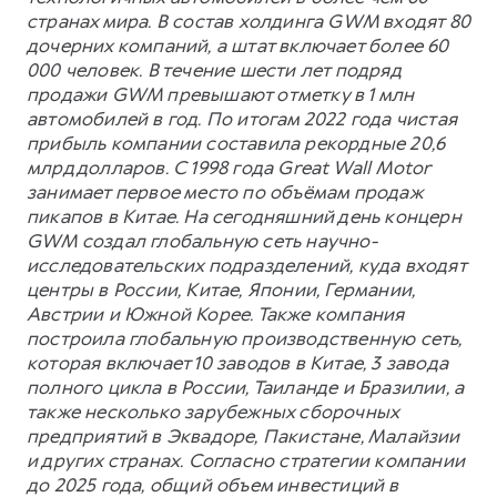
странах мира. В состав холдинга GWM входят 80
дочерних компаний, а штат включает более 60
000 человек. В течение шести лет подряд
продажи GWM превышают отметку в 1 млн
автомобилей в год. По итогам 2022 года чистая
прибыль компании составила рекордные 20,6
млрд долларов. С 1998 года Great Wall Motor
занимает первое место по объёмам продаж
пикапов в Китае. На сегодняшний день концерн
GWM создал глобальную сеть научно-
исследовательских подразделений, куда входят
центры в России, Китае, Японии, Германии,
Австрии и Южной Корее. Также компания
построила глобальную производственную сеть,
которая включает 10 заводов в Китае, 3 завода
полного цикла в России, Таиланде и Бразилии, а
также несколько зарубежных сборочных
предприятий в Эквадоре, Пакистане, Малайзии
и других странах. Согласно стратегии компании
до 2025 года, общий объем инвестиций в